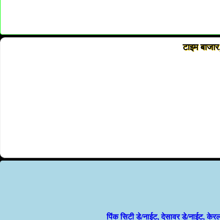
टाइम बाजार,
पिंक सिटी डे/नाईट, देसावर डे/नाईट, केर