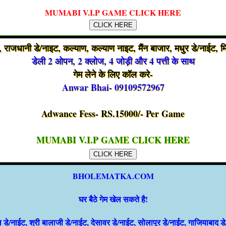
MUMABI V.I.P GAME CLICK HERE
CLICK HERE
 राजधानी डे/नाइट, कल्याण, कल्याण नाइट, मैंन बाजार, मधुर डे/नाईट, 
डेली 2 ओपन, 2 क्लोज, 4 जोड़ी और 4 पत्ती के साथ
गेम लेने के लिए कॉल करे-
Anwar Bhai- 09109572967
Adwance Fess- RS.15000/- Per Game
MUMABI V.I.P GAME CLICK HERE
CLICK HERE
BHOLEMATKA.COM
घर बैठे गेम खेल सकते है!
ल डे/नाईट, श्री बालाजी डे/नाईट, देसावर डे/नाईट, सोलापुर डे/नाईट, गाजियाबाद ड