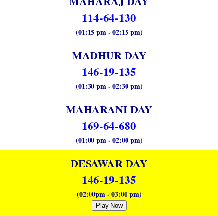
MAHARAJ DAY
114-64-130
(01:15 pm - 02:15 pm)
MADHUR DAY
146-19-135
(01:30 pm - 02:30 pm)
MAHARANI DAY
169-64-680
(01:00 pm - 02:00 pm)
DESAWAR DAY
146-19-135
(02:00pm - 03:00 pm)
Play Now