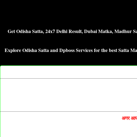
Get Odisha Satta, 24x7 Delhi Result, Dubai Matka, Madhur 
Explore Odisha Satta and Dpboss Services for the best Satta 
अगर आप 