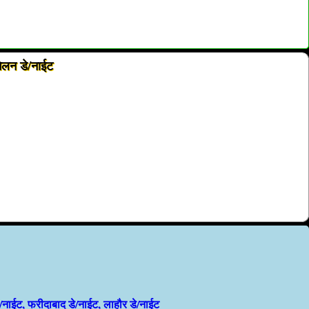
मिलन डे/नाईट
े/नाईट, फरीदाबाद डे/नाईट, लाहौर डे/नाईट