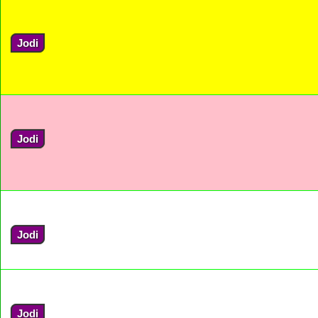
Jodi
Jodi
Jodi
Jodi