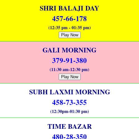
SHRI BALAJI DAY
457-66-178
(12:35 pm - 01:35 pm)
Play Now
GALI MORNING
379-91-380
(11:30 am-12:30 pm)
Play Now
SUBH LAXMI MORNING
458-73-355
(12:30pm-01:30 pm)
TIME BAZAR
480-28-350