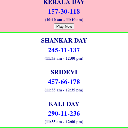
KERALA DAY
157-30-118
(10:10 am - 11:10 am)
Play Now
SHANKAR DAY
245-11-137
(11:35 am - 12:00 pm)
SRIDEVI
457-66-178
(11:35 am - 12:35 pm)
KALI DAY
290-11-236
(11:35 am - 12:00 pm)