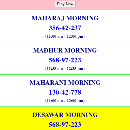
Play Now
MAHARAJ MORNING
356-42-237
(11:00 am - 12:00 pm)
MADHUR MORNING
568-97-223
(11:35 am - 12:35 pm)
MAHARANI MORNING
130-42-778
(11:00 am - 12:00 pm)
DESAWAR MORNING
568-97-223