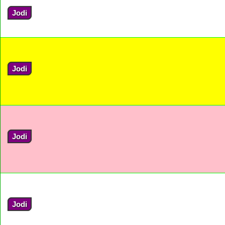
Jodi
Jodi
Jodi
Jodi