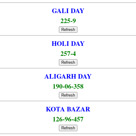
GALI DAY
225-9
Refresh
HOLI DAY
257-4
Refresh
ALIGARH DAY
190-06-358
Refresh
KOTA BAZAR
126-96-457
Refresh