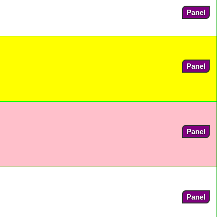
Panel
Panel
Panel
Panel