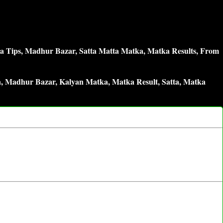
a Tips, Madhur Bazar, Satta Matta Matka, Matka Results, From
a, Madhur Bazar, Kalyan Matka, Matka Result, Satta, Matka