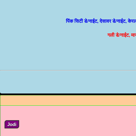
पिंक सिटी डे/नाईट, देसावर डे/नाईट, केर
गली डे/नाईट, मार
Jodi