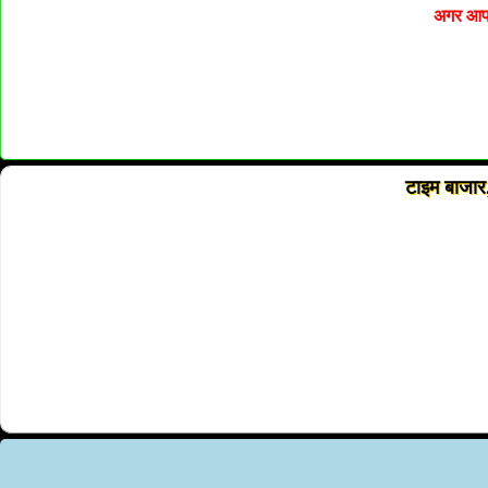
अगर आप 
टाइम बाजार,