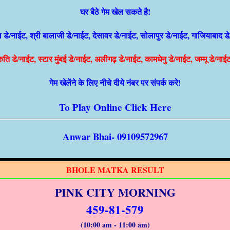
घर बैठे गेम खेल सकते है!
ल डे/नाईट, श्री बालाजी डे/नाईट, देसावर डे/नाईट, सोलापुर डे/नाईट, गाजियाबाद ड
ुति डे/नाईट, स्टार मुंबई डे/नाईट, अलीगढ़ डे/नाईट, कामधेनु डे/नाईट, जम्मू डे/नाई
गेम खेलेंने के लिए नीचे दीये नंबर पर संपर्क करे!
To Play Online Click Here
Anwar Bhai- 09109572967
BHOLE MATKA RESULT
PINK CITY MORNING
459-81-579
(10:00 am - 11:00 am)