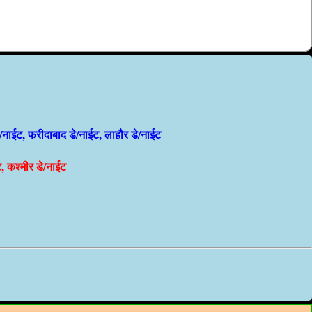
े/नाईट, फरीदाबाद डे/नाईट, लाहौर डे/नाईट
ट, कश्मीर डे/नाईट