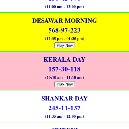
(11:00 am - 12:00 pm)
DESAWAR MORNING
568-97-223
(12:35 pm - 01:35 pm)
Play Now
KERALA DAY
157-30-118
(10:10 am - 11:10 am)
Play Now
SHANKAR DAY
245-11-137
(11:35 am - 12:00 pm)