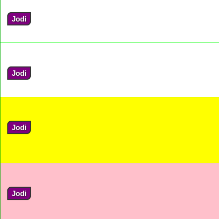
Jodi
Jodi
Jodi
Jodi