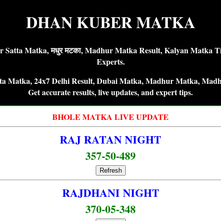
DHAN KUBER MATKA
 Satta Matka, मधुर मटका, Madhur Matka Result, Kalyan Matka T
Experts.
tta Matka, 24x7 Delhi Result, Dubai Matka, Madhur Matka, Madhu
Get accurate results, live updates, and expert tips.
BHOLE MATKA LIVE UPDATE
RAJ RATAN NIGHT
357-50-489
Refresh
RAJDHANI NIGHT
370-05-348