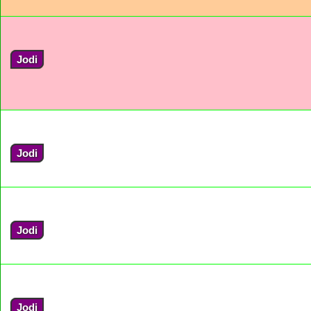
Jodi
Jodi
Jodi
Jodi