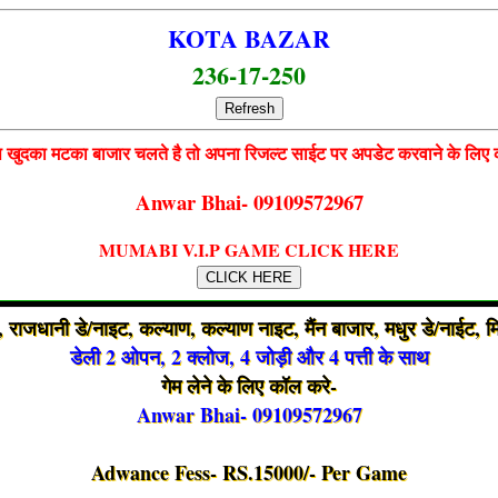
KOTA BAZAR
236-17-250
Refresh
खुदका मटका बाजार चलते है तो अपना रिजल्ट साईट पर अपडेट करवाने के लिए 
Anwar Bhai- 09109572967
MUMABI V.I.P GAME CLICK HERE
CLICK HERE
 राजधानी डे/नाइट, कल्याण, कल्याण नाइट, मैंन बाजार, मधुर डे/नाईट, 
डेली 2 ओपन, 2 क्लोज, 4 जोड़ी और 4 पत्ती के साथ
गेम लेने के लिए कॉल करे-
Anwar Bhai- 09109572967
Adwance Fess- RS.15000/- Per Game