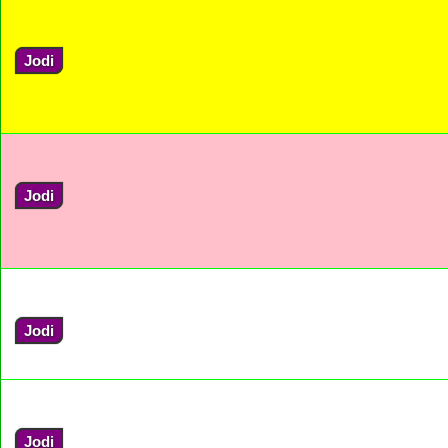
Jodi
Jodi
Jodi
Jodi