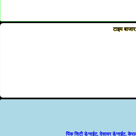
टाइम बाजार,
पिंक सिटी डे/नाईट, देसावर डे/नाईट, केर