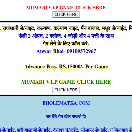
MUMABI V.I.P GAME CLICK HERE
CLICK HERE
 राजधानी डे/नाइट, कल्याण, कल्याण नाइट, मैंन बाजार, मधुर डे/नाईट, 
डेली 2 ओपन, 2 क्लोज, 4 जोड़ी और 4 पत्ती के साथ
गेम लेने के लिए कॉल करे-
Anwar Bhai- 09109572967
Adwance Fess- RS.15000/- Per Game
MUMABI V.I.P GAME CLICK HERE
CLICK HERE
BHOLEMATKA.COM
घर बैठे गेम खेल सकते है!
ल डे/नाईट, श्री बालाजी डे/नाईट, देसावर डे/नाईट, सोलापुर डे/नाईट, गाजियाबाद ड