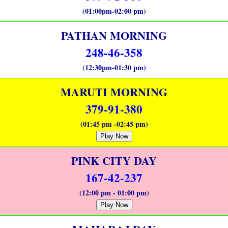
(01:00pm-02:00 pm)
PATHAN MORNING
248-46-358
(12:30pm-01:30 pm)
MARUTI MORNING
379-91-380
(01:45 pm -02:45 pm)
Play Now
PINK CITY DAY
167-42-237
(12:00 pm - 01:00 pm)
Play Now