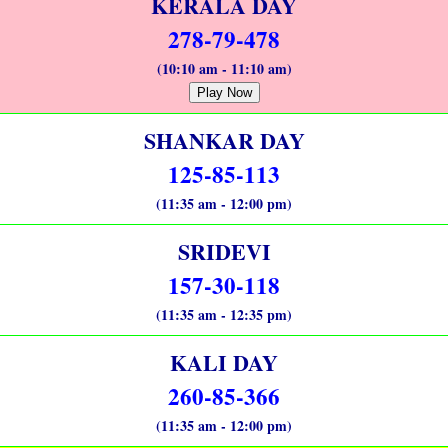
KERALA DAY
278-79-478
(10:10 am - 11:10 am)
Play Now
SHANKAR DAY
125-85-113
(11:35 am - 12:00 pm)
SRIDEVI
157-30-118
(11:35 am - 12:35 pm)
KALI DAY
260-85-366
(11:35 am - 12:00 pm)