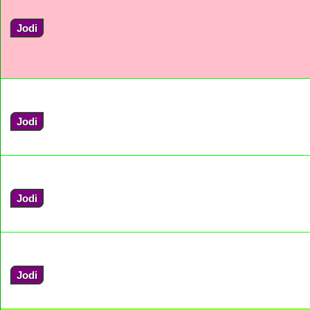
Jodi
Jodi
Jodi
Jodi