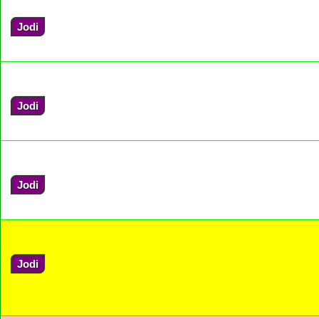
Jodi
Jodi
Jodi
Jodi