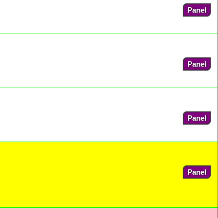
Panel
Panel
Panel
Panel