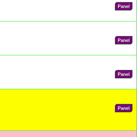
Panel
Panel
Panel
Panel