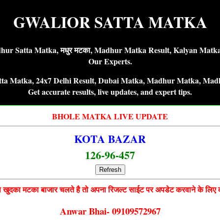
GWALIOR SATTA MATKA
dhur Satta Matka, मधुर मटका, Madhur Matka Result, Kalyan Matk
Our Experts.
Satta Matka, 24x7 Delhi Result, Dubai Matka, Madhur Matka, Madh
Get accurate results, live updates, and expert tips.
BHOLE MATKA LIVE UPDATE
KOTA BAZAR
126-96-457
Refresh
खुदका मटका बाजार चलते है तो अपना रिजल्ट साईट पर अपडेट करवाने के लिए 
Anwar Bhai- 09109572967