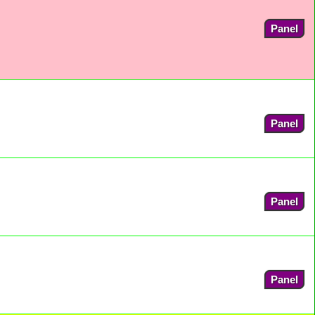
Panel
Panel
Panel
Panel