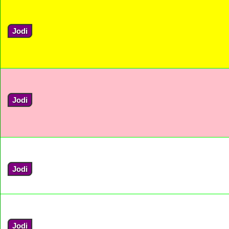
Jodi
Jodi
Jodi
Jodi