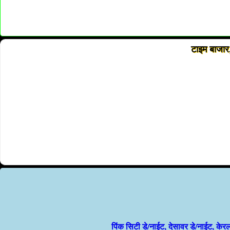
टाइम बाजार,
पिंक सिटी डे/नाईट, देसावर डे/नाईट, केर