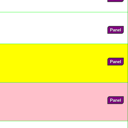
Panel
Panel
Panel