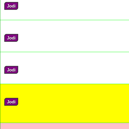
Jodi
Jodi
Jodi
Jodi