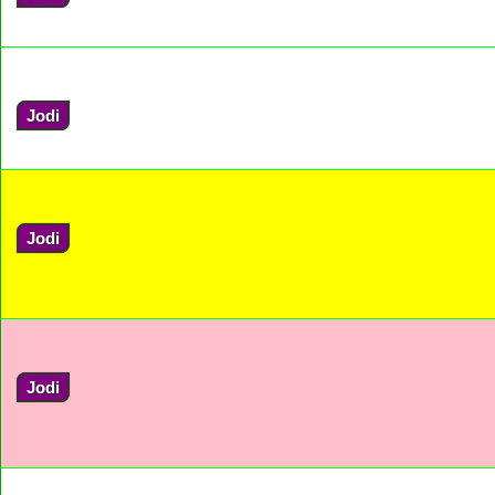
Jodi
Jodi
Jodi