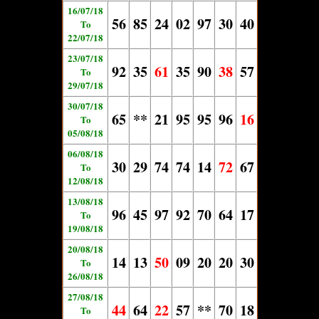
16/07/18
56
85
24
02
97
30
40
To
22/07/18
23/07/18
92
35
61
35
90
38
57
To
29/07/18
30/07/18
65
**
21
95
95
96
16
To
05/08/18
06/08/18
30
29
74
74
14
72
67
To
12/08/18
13/08/18
96
45
97
92
70
64
17
To
19/08/18
20/08/18
14
13
50
09
20
20
30
To
26/08/18
27/08/18
44
64
22
57
**
70
18
To