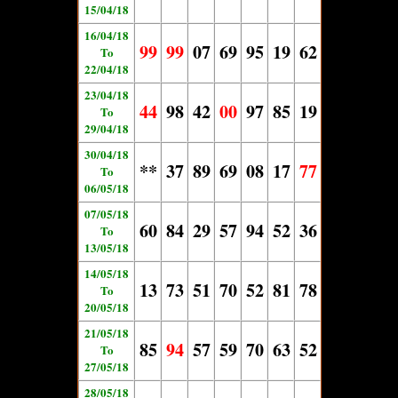
15/04/18
16/04/18
99
99
07
69
95
19
62
To
22/04/18
23/04/18
44
98
42
00
97
85
19
To
29/04/18
30/04/18
**
37
89
69
08
17
77
To
06/05/18
07/05/18
60
84
29
57
94
52
36
To
13/05/18
14/05/18
13
73
51
70
52
81
78
To
20/05/18
21/05/18
85
94
57
59
70
63
52
To
27/05/18
28/05/18