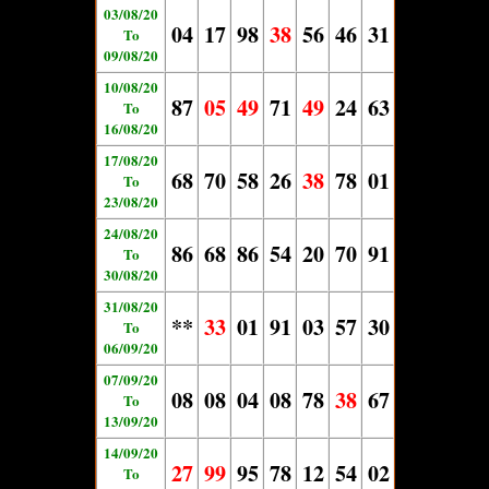
03/08/20
04
17
98
38
56
46
31
To
09/08/20
10/08/20
87
05
49
71
49
24
63
To
16/08/20
17/08/20
68
70
58
26
38
78
01
To
23/08/20
24/08/20
86
68
86
54
20
70
91
To
30/08/20
31/08/20
**
33
01
91
03
57
30
To
06/09/20
07/09/20
08
08
04
08
78
38
67
To
13/09/20
14/09/20
27
99
95
78
12
54
02
To