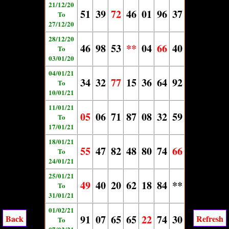
21/12/20
51
39
72
46
01
96
37
To
27/12/20
28/12/20
46
98
53
**
04
66
40
To
03/01/20
04/01/21
34
32
77
15
36
64
92
To
10/01/21
11/01/21
05
06
71
87
08
32
59
To
17/01/21
18/01/21
55
47
82
48
80
74
66
To
24/01/21
25/01/21
49
40
20
62
18
84
**
To
31/01/21
01/02/21
91
07
65
65
22
74
30
Back
Refresh
To