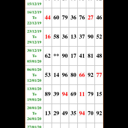
15/12/19
16/12/19
44
60
79
36
76
27
46
To
22/12/19
23/12/19
16
58
36
13
37
90
52
To
29/12/19
30/12/19
62
**
90
17
41
81
48
To
05/01/20
06/01/20
53
14
96
80
66
92
77
To
12/01/20
13/01/20
89
39
94
69
11
79
15
To
19/01/20
20/01/20
13
29
49
35
94
70
92
To
26/01/20
27/01/20