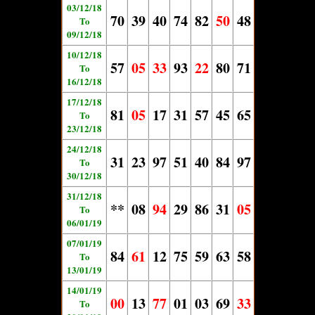
03/12/18
70
39
40
74
82
50
48
To
09/12/18
10/12/18
57
05
33
93
22
80
71
To
16/12/18
17/12/18
81
05
17
31
57
45
65
To
23/12/18
24/12/18
31
23
97
51
40
84
97
To
30/12/18
31/12/18
**
08
94
29
86
31
05
To
06/01/19
07/01/19
84
61
12
75
59
63
58
To
13/01/19
14/01/19
00
13
77
01
03
69
33
To