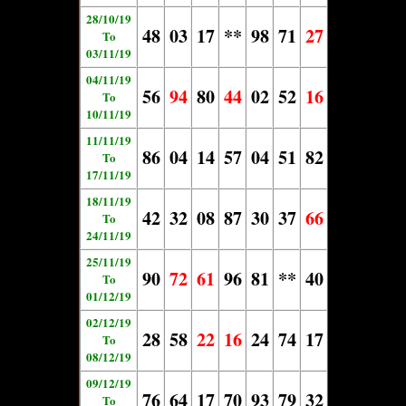
28/10/19
48
03
17
**
98
71
27
To
03/11/19
04/11/19
56
94
80
44
02
52
16
To
10/11/19
11/11/19
86
04
14
57
04
51
82
To
17/11/19
18/11/19
42
32
08
87
30
37
66
To
24/11/19
25/11/19
90
72
61
96
81
**
40
To
01/12/19
02/12/19
28
58
22
16
24
74
17
To
08/12/19
09/12/19
76
64
17
70
93
79
32
To