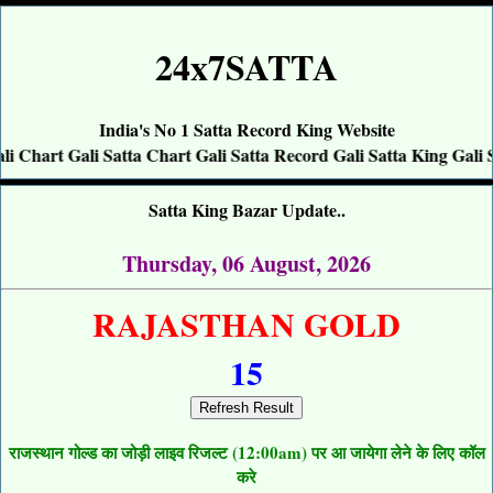
24x7SATTA
India's No 1 Satta Record King Website
ali Satta Chart Gali Satta Record Gali Satta King Gali Satta Gam
Satta King Bazar Update..
Thursday, 06 August, 2026
RAJASTHAN GOLD
15
Refresh Result
राजस्थान गोल्ड का जोड़ी लाइव रिजल्ट (12:00am) पर आ जायेगा लेने के लिए कॉल
करे