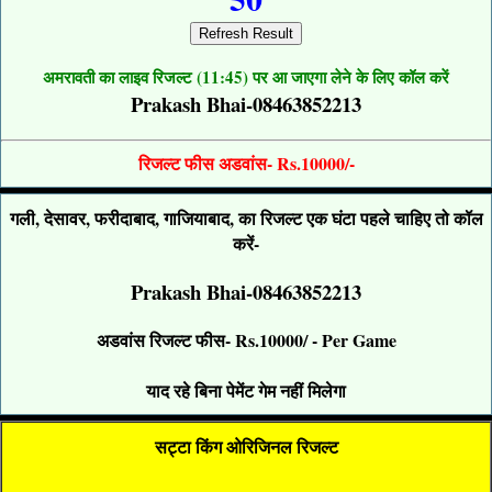
Refresh Result
अमरावती का लाइव रिजल्ट (11:45) पर आ जाएगा लेने के लिए कॉल करें
Prakash Bhai-08463852213
रिजल्ट फीस अडवांस- Rs.10000/-
गली, देसावर, फरीदाबाद, गाजियाबाद, का रिजल्ट एक घंटा पहले चाहिए तो कॉल
करें-
Prakash Bhai-08463852213
अडवांस रिजल्ट फीस- Rs.10000/ - Per Game
याद रहे बिना पेमेंट गेम नहीं मिलेगा
सट्टा किंग ओरिजिनल रिजल्ट