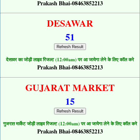
Prakash Bhai-08463852213
DESAWAR
51
Refresh Result
देसावर का जोड़ी लाइव रिजल्ट (12:00am) पर आ जायेगा लेने के लिए कॉल करे
Prakash Bhai-08463852213
GUJARAT MARKET
15
Refresh Result
गुजरात मार्केट जोड़ी लाइव रिजल्ट (12:00am) पर आ जायेगा लेने के लिए कॉल करे
Prakash Bhai-08463852213