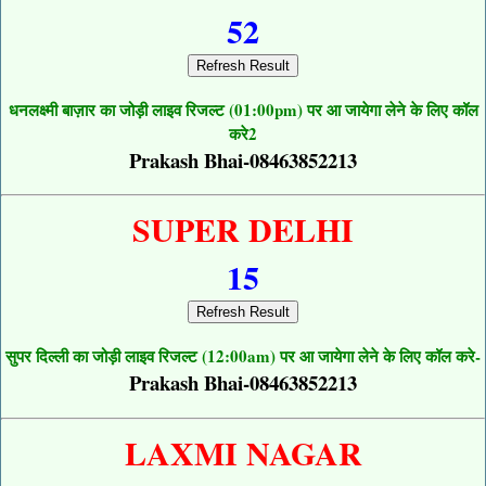
52
Refresh Result
धनलक्ष्मी बाज़ार का जोड़ी लाइव रिजल्ट (01:00pm) पर आ जायेगा लेने के लिए कॉल
करे2
Prakash Bhai-08463852213
SUPER DELHI
15
Refresh Result
सुपर दिल्ली का जोड़ी लाइव रिजल्ट (12:00am) पर आ जायेगा लेने के लिए कॉल करे-
Prakash Bhai-08463852213
LAXMI NAGAR