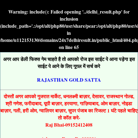
Warning
: include(): Failed opening '../delhi_result.php' for
inclusion
(include_path='.:/opt/alt/php80/usr/share/pear:/opt/alt/php80/usr/
in
/home/u112153130/domains/24x7delhiresult.in/public_html/404.ph
on line
65
अगर आप डेली फिक्स गेम चाहते है तो आपको रोज इस साईट पे आना पड़ेगा इस
साईट पे आने के लिए गूगल में सर्च करे
RAJASTHAN GOLD SATTA
दोस्तों अगर आपको गुजरात मार्केट, धनलक्ष्मी बाज़ार, देसावर, राजस्थान गोल्ड,
श्री गणेश, फरीदाबाद, यूपी बाज़ार, हरयाणा, गाज़ियाबाद, ओम बाज़ार, नोइडा
बाज़ार, गली, हरी ओम, ग्वालियर बाज़ार, सुपर पंजाब का रिजल्ट 1 घंटे पहले चाहिए
तो कॉल करे-
Raj Bhai-09152412408