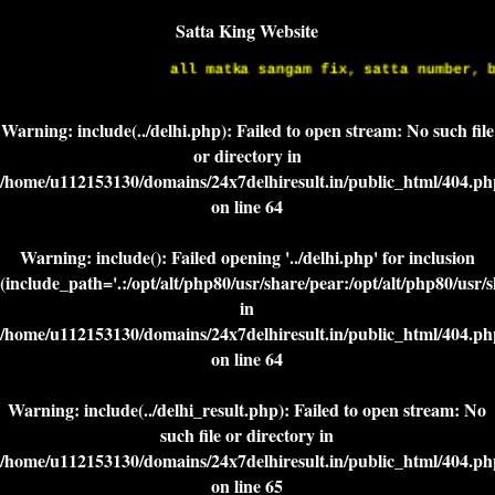
Satta King Website
all matka sangam fix, satta number, bl
Warning
: include(../delhi.php): Failed to open stream: No such file
or directory in
/home/u112153130/domains/24x7delhiresult.in/public_html/404.ph
on line
64
Warning
: include(): Failed opening '../delhi.php' for inclusion
(include_path='.:/opt/alt/php80/usr/share/pear:/opt/alt/php80/usr/
in
/home/u112153130/domains/24x7delhiresult.in/public_html/404.ph
on line
64
Warning
: include(../delhi_result.php): Failed to open stream: No
such file or directory in
/home/u112153130/domains/24x7delhiresult.in/public_html/404.ph
on line
65